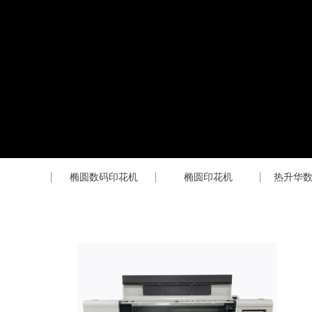
椭圆数码印花机
椭圆印花机
热升华