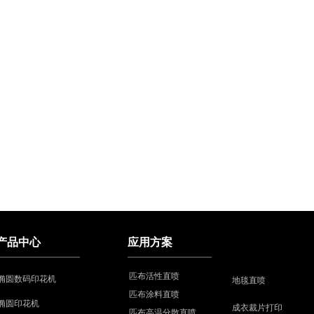
产品中心
应用方案
匹布活性直喷
椭圆数码印花机
地毯直喷
匹布涂料直喷
椭圆印花机
成衣裁片打印
匹布高温分散直喷